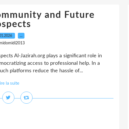
ommunity and Future
ospects
01.2026
…
 midomidi2013
ts Al-Jazirah.org plays a significant role in
ocratizing access to professional help. In a
ch platforms reduce the hassle of...
ire la suite