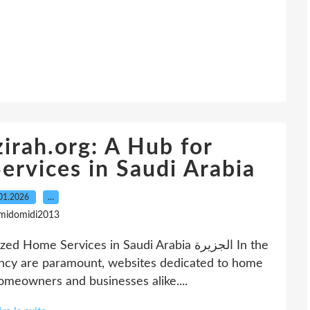
zirah.org: A Hub for
ervices in Saudi Arabia
01.2026
…
 midomidi2013
me Services in Saudi Arabia الجزيرة In the
iency are paramount, websites dedicated to home
omeowners and businesses alike....