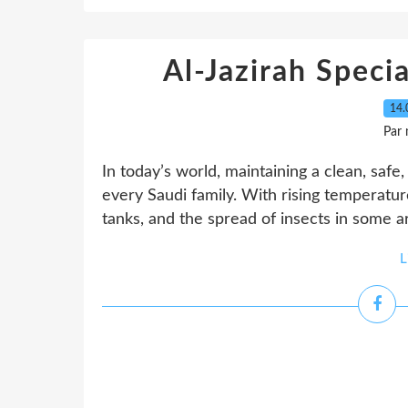
Al-Jazirah Speci
14.
Par
In today’s world, maintaining a clean, sa
every Saudi family. With rising temperatu
tanks, and the spread of insects in some ar
L