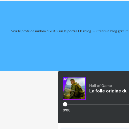
Voir le profil de
midomidi2013
sur le portail Eklablog
Créer un blog gratuit 
Hall of Game
La folle origine du
0:00