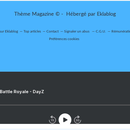
Thème Magazine © - Hébergé par
Eklablog
sur Eklablog
Top articles
Contact
Signaler un abus
C.G.U.
Rémunératio
Préférences cookies
 Battle Royale - DayZ