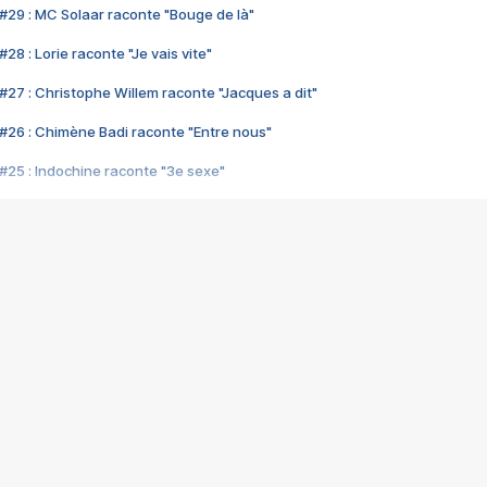
#29 : MC Solaar raconte "Bouge de là"
28 : Lorie raconte "Je vais vite"
#27 : Christophe Willem raconte "Jacques a dit"
#26 : Chimène Badi raconte "Entre nous"
#25 : Indochine raconte "3e sexe"
#24 : Zaho raconte "C'est chelou"
#23 : Patrick Bruel raconte "Au café des délices"
#22 : Kyo raconte "Le chemin"
#21 : Nolwenn Leroy raconte "Cassé"
#20 : Patrick Hernandez raconte "Born to be alive"
#19 : Lorie raconte "Près de moi"
#18 : Michael Jones raconte "A nos actes manqués" (avec Jean-Jacque
#17 : Khaled raconte "Aïcha"