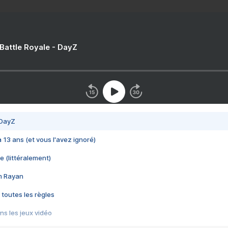
 Battle Royale - DayZ
 DayZ
 a 13 ans (et vous l'avez ignoré)
e (littéralement)
im Rayan
 toutes les règles
s les jeux vidéo