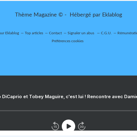
Thème Magazine © - Hébergé par
Eklablog
sur Eklablog
Top articles
Contact
Signaler un abus
C.G.U.
Rémunératio
Préférences cookies
 DiCaprio et Tobey Maguire, c'est lui ! Rencontre avec Dam