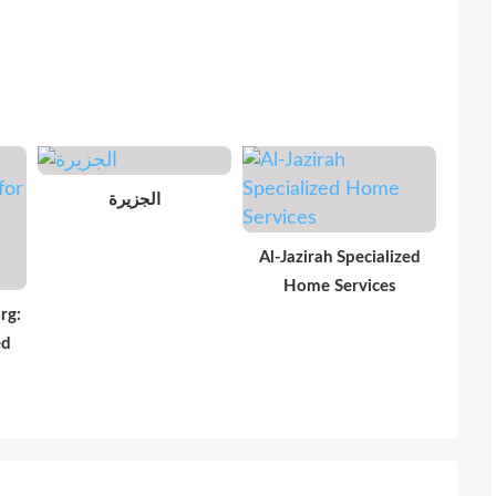
الجزيرة
Al-Jazirah Specialized
Home Services
rg:
ed