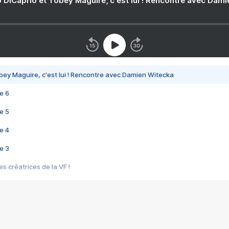
 DiCaprio et Tobey Maguire, c'est lui ! Rencontre avec Dam
bey Maguire, c'est lui ! Rencontre avec Damien Witecka
e 6
e 5
e 4
e 3
s créatrices de la VF !
e 2
e 1
e Mektoub My Love arrive enfin ! Rencontre avec Shaïn Boumedine et Sal