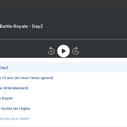
 Battle Royale - DayZ
 DayZ
 a 13 ans (et vous l'avez ignoré)
e (littéralement)
im Rayan
 toutes les règles
s les jeux vidéo