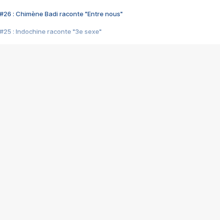
#26 : Chimène Badi raconte "Entre nous"
#25 : Indochine raconte "3e sexe"
#24 : Zaho raconte "C'est chelou"
#23 : Patrick Bruel raconte "Au café des délices"
#22 : Kyo raconte "Le chemin"
#21 : Nolwenn Leroy raconte "Cassé"
#20 : Patrick Hernandez raconte "Born to be alive"
#19 : Lorie raconte "Près de moi"
#18 : Michael Jones raconte "A nos actes manqués" (avec Jean-Jacque
#17 : Khaled raconte "Aïcha"
#16 : Corneille raconte "Parce qu'on vient de loin"
#15 : Indochine raconte "L'aventurier"