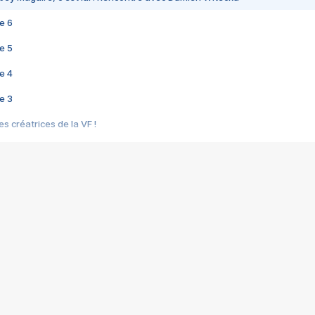
e 6
e 5
e 4
e 3
s créatrices de la VF !
e 2
e 1
e Mektoub My Love arrive enfin ! Rencontre avec Shaïn Boumedine et Sal
i : après Toni en famille
elle réalise le bouleversant Dites lui que je l'aime
ais ! Rencontre autour de Vie privée de Rebecca Zlotowski
 de Marguerite, Grave... Rencontre avec Ella Rumpf