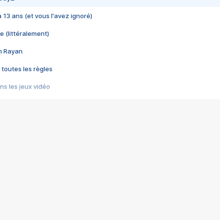
 a 13 ans (et vous l'avez ignoré)
e (littéralement)
im Rayan
 toutes les règles
s les jeux vidéo
us choquant de Rockstar ? - Le scandale BULLY
e plus moche de Steam
du RÊVE tourne au CAUCHEMAR
pendant 8 heures
it… à tort
umiliés par un jeu vidéo
ire - Final Fantasy 8